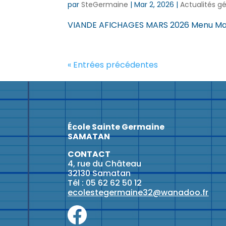
par
SteGermaine
|
Mar 2, 2026
|
Actualités g
VIANDE AFICHAGES MARS 2026 Menu M
« Entrées précédentes
École Sainte Germaine
SAMATAN
CONTACT
4, rue du Château
32130 Samatan
Tél : 05 62 62 50 12
ecolestegermaine32@wanadoo.fr