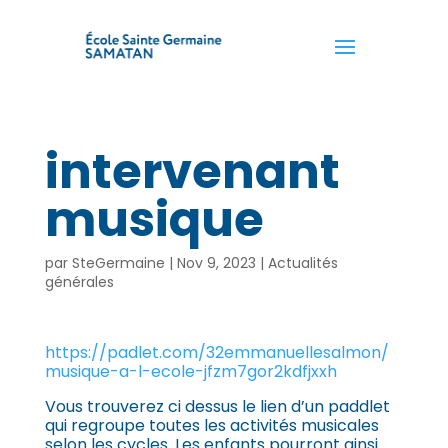
intervenant
musique
par
SteGermaine
|
Nov 9, 2023
|
Actualités
générales
https://padlet.com/32emmanuellesalmon/
musique-a-l-ecole-jfzm7gor2kdfjxxh
Vous trouverez ci dessus le lien d’un paddlet
qui regroupe toutes les activités musicales
selon les cycles. Les enfants pourront ainsi